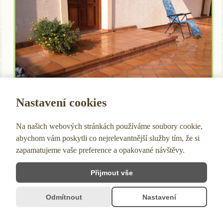
Nastavení cookies
Na našich webových stránkách používáme soubory cookie,
abychom vám poskytli co nejrelevantnější služby tím, že si
Venkovní dlažba | Neglazovaná přírodní keramika
zapamatujeme vaše preference a opakované návštěvy.
Původní velikost je
2560 × 1920
pixelů
«
odstupnice 3
Přijmout vše
Copyright © 2026 | Robas, spol. s.r.o. | Kvalitní venkovní
mrazuvzdorná dlažba od českého výrobce - Říčany u Prahy
Odmítnout
Nastavení